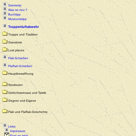
Startseite
Was ist neu ?
Buchtipp
Museumstipp
Truppenluftabwehr
Truppe und Tradition
Standorte
Lost places
Flak-Schießen
FlaRak-Schießen
Hauptbewaffnung
Strukturen
Gefechtseinsatz und Taktik
Gegner und Eigene
Flak und FlaRak-Geschichte
Links
Impressum
Post an mich