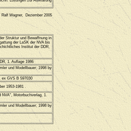
techn. Lösungen zur Aufklärung
Ralf Wagner, Dezember 2005
der Struktur und Bewaffnung in
ngattung der LaSK der NVA bis
hichtliches Institut der DDR,
DR, 1. Auflage 1986
mler und Modellbauer; 1998 by
5, ex GVS B 597030
öber 1953-1981 .
d NVA", Motorbuchverlag, 1.
mler und Modellbauer; 1998 by