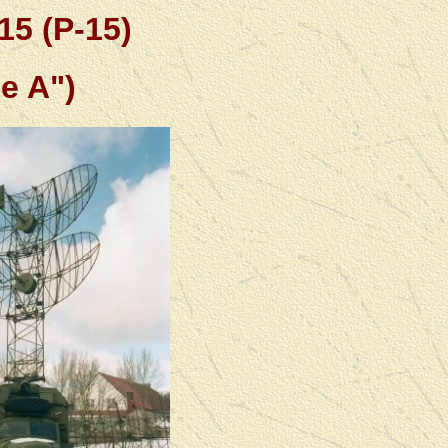
15 (P-15)
e A")