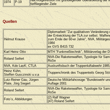
Nachfolgeversion mit grundlegender Überarbeitung der 
1974
P-19
tieffliegender Ziele
Quellen
Diplomarbeit:"Zur qualitativen Veränderung 
der Entwicklung der TLA zur selbst. Waffe
Helmut Krause
zum Ende der 60-er Jahre", NVA, Militärgesc
1984
ex GVS B415 732
Karl Heinz Otto
MTH "Funkmeßtechnik", Militärverlag der D
NVA-Die Raketenwaffen, Typologie für Sam
Roland Seifert
RoSe
NVA, Kdo LasK; CTLA
Auskunftsbuch der Truppenluftabwehr 198
Heinz Kühn,
Truppenchronik des Truppenteils Georg St
Steffen Gusczinski u.v.a
Lutz-Reiner Gau, Jürgen
Deutsche Militärfahrzeuge "Bundeswehr un
Plate, Jörg Siegert
Auflage 2001
NVA-Die Raketenwaffen, Typologie für Sam
Roland Seifert
RoSe
(2)
Ralf Wagner
Foto`s, Abbildungen
(47)
Roland Seifert