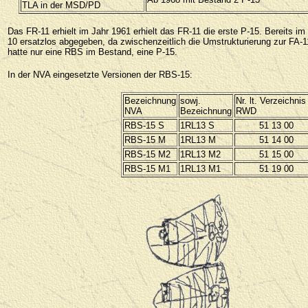
TLA in der MSD/PD
Das FR-11 erhielt im Jahr 1961 erhielt das FR-11 die erste P-15. Bereits i
10 ersatzlos abgegeben, da zwischenzeitlich die Umstrukturierung zur FA-
hatte nur eine RBS im Bestand, eine P-15.
In der NVA eingesetzte Versionen der RBS-15:
Bezeichnung
sowj.
Nr. lt. Verzeichnis
NVA
Bezeichnung
RWD
RBS-15 S
1RL13 S
51 13 00
RBS-15 M
1RL13 M
51 14 00
RBS-15 M2
1RL13 M2
51 15 00
RBS-15 M1
1RL13 M1
51 19 00