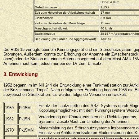
Höhe: 4,00m
Gefechtsmasse
9,15 t
Zeit zum Herstellen der Arbeitsbereitschaft
17 min
Einschaltzeit
3,5 min
Zeit zum Herstellen der Marschlage
15 min
Marschgeschwindigkeit
40 km/h
Basisfahrzeug
Zil-157 + Aggregateanhän
Bedienung (mit Fahrer und Aggregatewart)
1/0/1/3
Die RBS-15 verfügte über ein Kennungsgerät und ein Störschutzsystem ge
Störungen. Außerdem konnte zur Erhöhung der Antenne ein Zwischenstück e
oben) oder die Station mit einem Antennensegment auf dem Mast AMU-15/
Antennenmast kam jedoch nur bei der LV zum Einsatz.
3. Entwicklung
1952 begann im im NII 244 die Entwicklung einer Funkmeßstation zur Aufklär
der Bezeichnung "Tropa". Nach erfolgreicher Erprobung begann 1955 die Ein
sowjetischen Streitkräften. Es wurden folgende Versionen entwickelt:
Ersatz der Laufzeitetten des SBZ_Systems durch Magn
1959
P-15M
Kopplungsmöglichkeit mit dem Führungssystem Wosdu
Veränderung der Charakteristiken des Richtdiagramms,
1962
P-15N
Systems. ZusatzMast zur Erhöhung der Antennen
Modernisierung des Störschutzsystems insbesondere de
1970
P-15MN
Einsatz von Antifunkmeßraketen Modernisierung des K