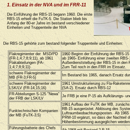
1. Einsatz in der NVA und im FRR-11
Die Einführung der RBS-15 begann 1960. Die erste
RBS-15 erhielt die FuTK-5. Die Station blieb bis
Anfang der 80-er Jahre im bestand verschiedener
Einheiten und Truppenteile der NVA
Die RBS-15 gehörte zum bestand folgender Truppenteile und Einheiten:
Flakregimenter der MSD/PD
1960 Beginn der Einführung der RBS-15 
(FR-1;4;7;8;9;11), ab 1961
ab 1965- Einführung einer zweiten RBS-
Flakabteilungen (FA-
Außerdienststellung der RBS-15 in den 
1;4;7;8;9;11)
Zum Teil noch in den FRR im Einsatz.
schwere Flakregimenter der
Im Bestand bis 1965, danach Ersatz du
MB (FR-3;FR-5)
schwere Flakregimenter der
1961 Umstrukturierung zu Fla-Raketenr
LSK/LV (FR-14;15;16)
(SA-2). Ersatz durch RBS-12
FR-Abteilungen S-125 "Newa"
Je FRB je eine P-15 als Aufklärungs- un
der FRB der LSK/LV
1961 Aufbau der FuTK der MB, zunächst
RB-15 ausgerüstet. Ablösung des Syste
Funktechnischen Kompanien
Luftraumbeobachtungsposten. Ab 1965 
der MB (FuTK-3;5)
PRW-10 ergänzt, so dass der Nachteil d
Höhenbestimmung ausgeglichen werden
Führungsbatterie des Chefs
Ab 1968 mit Bestand 2 P-15