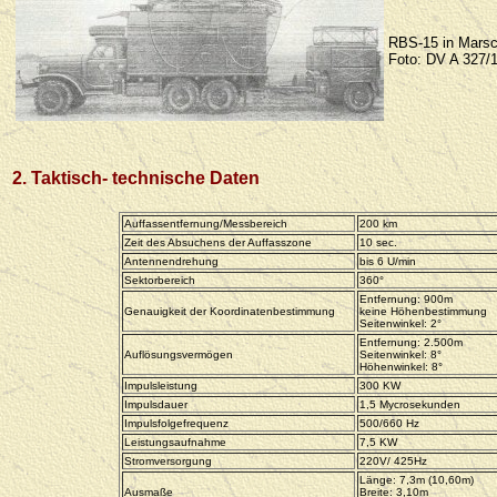
RBS-15 in Marsc
Foto:
DV A 327/
2. Taktisch- technische Daten
Auffassentfernung/Messbereich
200 km
Zeit des Absuchens der Auffasszone
10 sec.
Antennendrehung
bis 6 U/min
Sektorbereich
360°
Entfernung: 900m
Genauigkeit der Koordinatenbestimmung
keine Höhenbestimmung
Seitenwinkel: 2°
Entfernung: 2.500m
Auflösungsvermögen
Seitenwinkel: 8°
Höhenwinkel: 8°
Impulsleistung
300 KW
Impulsdauer
1,5 Mycrosekunden
Impulsfolgefrequenz
500/660 Hz
Leistungsaufnahme
7,5 KW
Stromversorgung
220V/ 425Hz
Länge: 7,3m (10,60m)
Ausmaße
Breite: 3,10m